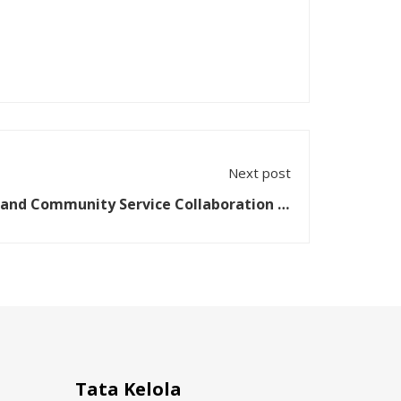
Next post
and Community Service Collaboration di
PM UPN "Veteran" Yogyakarta Teken MoU
dengan PT Gistrav Ontrip Asia
Tata Kelola