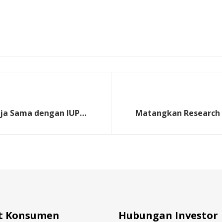
erja Sama dengan IUP
Matangkan Research 
tas Atma Jaya Yogyakarta
Korea Selatan, LP
t Konsumen
Hubungan Investor