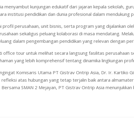
a menyambut kunjungan edukatif dari jajaran kepala sekolah, gur
ara institusi pendidikan dan dunia profesional dalam mendukung
rofil perusahaan, unit bisnis, serta program yang dijalankan oleh
ahaan sekaligus peluang kolaborasi di masa mendatang. Melalui 
peluang dalam pengembangan pendidikan yang relevan dengan per
 office tour untuk melihat secara langsung fasilitas perusahaan
aman yang lebih komprehensif tentang dinamika lingkungan profe
gingat Komisaris Utama PT Gistrav Ontrip Asia, Dr. Ir. Kartiko G
refleksi atas hubungan yang tetap terjalin baik antara almamate
. Bersama SMAN 2 Mejayan, PT Gistrav Ontrip Asia menunjukka