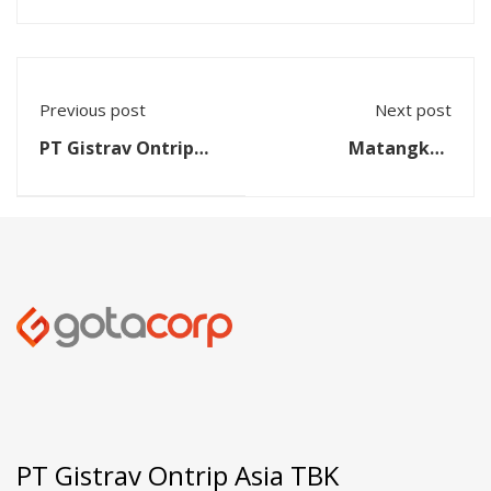
Previous post
Next post
PT Gistrav Ontrip
Matangkan
Asia Jajaki Potensi
Research and
Kerja Sama dengan
Community Service
IUP Fakultas Bisnis
Collaboration di
dan Ekonomika
Korea Selatan, LPPM
Universitas Atma
UPN "Veteran"
Jaya Yogyakarta
Yogyakarta Teken
MoU dengan PT
Gistrav Ontrip Asia
PT Gistrav Ontrip Asia TBK