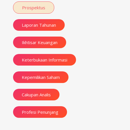
Prospektus
Laporan Tahunan
Ikhtisar Keuangan
Keterbukaan Informasi
Kepemilikan Saham
Cakupan Analis
Profesi Penunjang