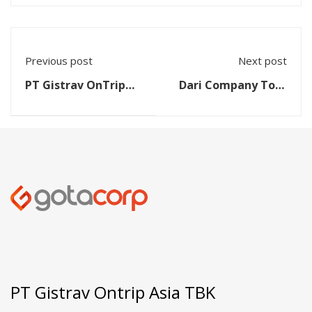
Previous post
Next post
PT Gistrav OnTrip
Dari Company Tour
Menjembatani MoU
hingga MoU: PT
antara MM FEB
Gistrav OnTrip Asia
UNILA dan Beijing
Hubungkan MIA FEB
Risheng Socks.,
UNILA dan Baiwang
Co.Ltd.
Co., Ltd. di Beijing,
China
PT Gistrav Ontrip Asia TBK