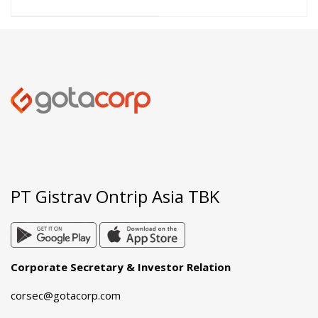
Sturt University
Menjembatani MoU
Officially Established
antara MM FEB
an International
UNILA dan Beijing
Academic
Risheng Socks.,
Partnership
Co.Ltd.
PT Gistrav Ontrip Asia TBK
Corporate Secretary & Investor Relation
corsec@gotacorp.com